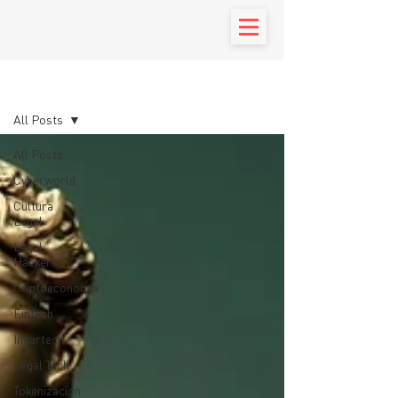
Blog
All Posts
All Posts
Cyberworld
Cultura
Legal
Legal
Hackers
Criptoeconomía
Fintech
Insurtech
Legal Tech
Tokenizacion