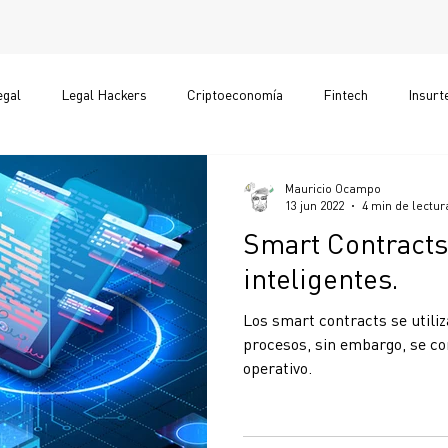
egal
Legal Hackers
Criptoeconomía
Fintech
Insurt
Legaltech Newsletter
Mauricio Ocampo
13 jun 2022
4 min de lectur
Smart Contracts..
inteligentes.
Los smart contracts se utili
procesos, sin embargo, se co
operativo.