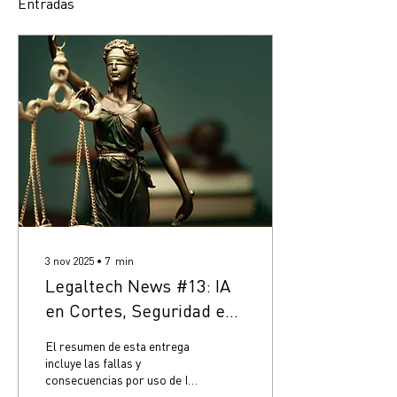
Entradas
3 nov 2025
∙
7
min
Legaltech News #13: IA
en Cortes, Seguridad en
Cripto exchanges y
El resumen de esta entrega
Humanos tokenizados.
incluye las fallas y
consecuencias por uso de IA
en procesos judiciales, el